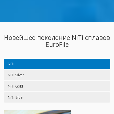
Новейшее поколение NiTi сплавов
EuroFile
NiTi
NiTi Silver
NiTi Gold
NiTi Blue