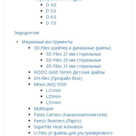
D 4.0
D 5.0
D 6.0
D 7.0
Эндодонтия
Машинные инструменты
3D-Files (шейпер и финишные файлы)
3D-Files 21 мм стерильные
3D-Files 25 мм стерильные
3D-Files 31 мм стерильные
KiDDO Gold 16mm Детские файлы
DH-files (Профайл Blue)
Mtwo (M2) VDW
L21mm
L25mm
L31mm
Multitaper
Paste Carriers (Каналонаполнители)
Peeso Reamers (Ларго)
SuperFile Heat Activation
U-Files (У-файлы для ультразвукового