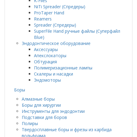
K-Files
NiTi Spreader (Спредеры)
ProTaper Hand
Reamers
Spreader (Спредеры)
SuperFile Hand ручные файлы (Суперфайл
Blue)
Эндодонтическое оборудование
Аксессуары
Апекслокаторы
Обтурация
Полимеризационные лампы
Скалеры и насадки
Эндомоторы
Боры
Алмазные боры
Боры для хирургии
Инструменты для эндодонтии
Подставки для боров
Полиры
Твердосплавные боры и фрезы из карбида
вольфрама