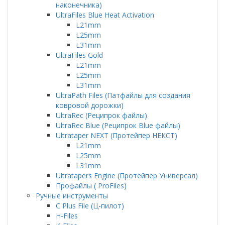
наконечника)
UltraFiles Blue Heat Activation
L21mm
L25mm
L31mm
UltraFiles Gold
L21mm
L25mm
L31mm
UltraPath Files (Патфайлы для создания
ковровой дорожки)
UltraRec (Реципрок файлы)
UltraRec Blue (Реципрок Blue файлы)
Ultrataper NEXT (Протейпер НЕКСТ)
L21mm
L25mm
L31mm
Ultratapers Engine (Протейпер Универсал)
Профайлы ( ProFiles)
Ручные инструменты
C Plus File (Ц-пилот)
H-Files