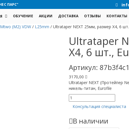
НЕС ПАРС"
inf
ОБУЧЕНИЕ
АКЦИИ
ДОСТАВКА
ОТЗЫВЫ
КОНТАКТЫ
Я
Mtwo (M2) VDW
/
L25mm
/
Ultrataper NEXT 25мм, размер X4, 6 шт.,
Ultrataper 
X4, 6 шт., Eu
Артикул:
87b3f4c1
3170,00
Ultrataper NEXT (Протейпер N
никель-титан, Eurofile
Количество
товара
Консультация специалиста
Ultrataper
NEXT
В наличии
25мм,
размер