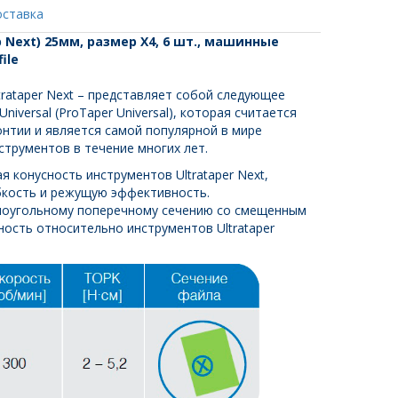
оставка
р Next) 25мм, размер X4, 6 шт., машинные
ile
rataper Next – представляет собой следующее
niversal (ProTaper Universal), которая считается
нтии и является самой популярной в мире
струментов в течение многих лет.
 конусность инструментов Ultrataper Next,
бкость и режущую эффективность.
моугольному поперечному сечению со смещенным
ность относительно инструментов Ultrataper