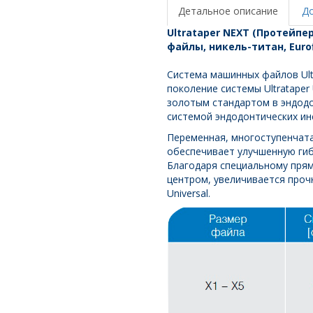
X4,
Детальное описание
Д
6
Ultrataper NEXT (Протейпе
шт.,
файлы, никель-титан, Eurof
Eurofile
Система машинных файлов Ult
поколение системы Ultrataper U
золотым стандартом в эндодо
системой эндодонтических ин
Переменная, многоступенчатая
обеспечивает улучшенную ги
Благодаря специальному пря
центром, увеличивается проч
Universal.