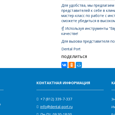
Для удобства, мы предлагаем
представителей к себе в кли
мастер-класс по работе с инс
сможете убедиться в высоком
☝️ Используя инструменты “Ев
качестве!
Для вызова представителя поз
Dental Port
ПОДЕЛИТЬСЯ
КОНТАКТНАЯ ИНФОРМАЦИЯ
К
+7 (812) 339-7-337
Э
о
info@dental-port.ru
Им
Пн-Пт: 09:30-18:00
Бо