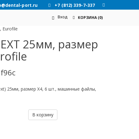
o@dental-port.ru
+7 (812) 339-7-337
Вход
КОРЗИНА
(0)
 Eurofile
NEXT 25мм, размер
rofile
f96c
ext) 25мм, размер X4, 6 шт., машинные файлы,
В корзину