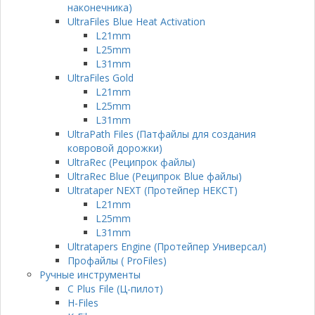
наконечника)
UltraFiles Blue Heat Activation
L21mm
L25mm
L31mm
UltraFiles Gold
L21mm
L25mm
L31mm
UltraPath Files (Патфайлы для создания
ковровой дорожки)
UltraRec (Реципрок файлы)
UltraRec Blue (Реципрок Blue файлы)
Ultrataper NEXT (Протейпер НЕКСТ)
L21mm
L25mm
L31mm
Ultratapers Engine (Протейпер Универсал)
Профайлы ( ProFiles)
Ручные инструменты
C Plus File (Ц-пилот)
H-Files