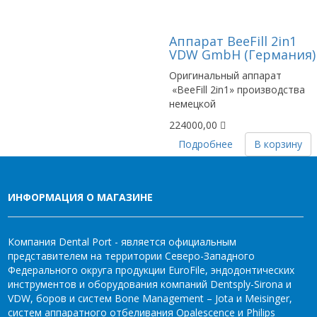
Аппарат BeeFill 2in1
VDW GmbH (Германия)
Оригинальный аппарат
«BeeFill 2in1» производства
немецкой
224000,00
Подробнее
В корзину
ИНФОРМАЦИЯ О МАГАЗИНЕ
Компания Dental Port - является официальным
представителем на территории Северо-Западного
Федерального округа продукции EuroFile, эндодонтических
инструментов и оборудования компаний Dentsply-Sirona и
VDW, боров и систем Bone Management – Jota и Meisinger,
систем аппаратного отбеливания Opalescence и Philips