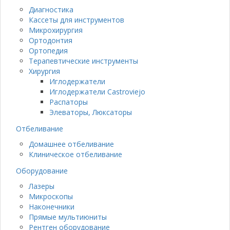
Диагностика
Кассеты для инструментов
Микрохирургия
Ортодонтия
Ортопедия
Терапевтические инструменты
Хирургия
Иглодержатели
Иглодержатели Castroviejo
Распаторы
Элеваторы, Люксаторы
Отбеливание
Домашнее отбеливание
Клиническое отбеливание
Оборудование
Лазеры
Микроскопы
Наконечники
Прямые мультиюниты
Рентген оборудование