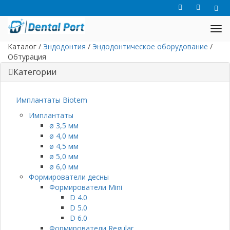
Каталог
/
Эндодонтия
/
Эндодонтическое оборудование
/
Обтурация
Категории
Имплантаты Biotem
Имплантаты
ø 3,5 мм
ø 4,0 мм
ø 4,5 мм
ø 5,0 мм
ø 6,0 мм
Формирователи десны
Формирователи Mini
D 4.0
D 5.0
D 6.0
Формирователи Regular