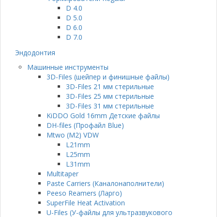
D 4.0
D 5.0
D 6.0
D 7.0
Эндодонтия
Машинные инструменты
3D-Files (шейпер и финишные файлы)
3D-Files 21 мм стерильные
3D-Files 25 мм стерильные
3D-Files 31 мм стерильные
KiDDO Gold 16mm Детские файлы
DH-files (Профайл Blue)
Mtwo (M2) VDW
L21mm
L25mm
L31mm
Multitaper
Paste Carriers (Каналонаполнители)
Peeso Reamers (Ларго)
SuperFile Heat Activation
U-Files (У-файлы для ультразвукового