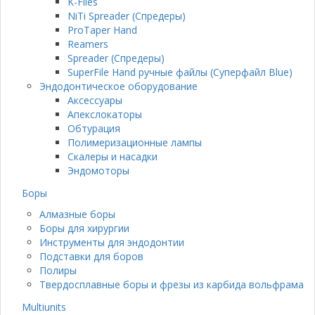
K-Files
NiTi Spreader (Спредеры)
ProTaper Hand
Reamers
Spreader (Спредеры)
SuperFile Hand ручные файлы (Суперфайл Blue)
Эндодонтическое оборудование
Аксессуары
Апекслокаторы
Обтурация
Полимеризационные лампы
Скалеры и насадки
Эндомоторы
Боры
Алмазные боры
Боры для хирургии
Инструменты для эндодонтии
Подставки для боров
Полиры
Твердосплавные боры и фрезы из карбида вольфрама
Multiunits