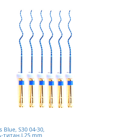
s Blue, S30 04-30,
ь-титан,L25 mm