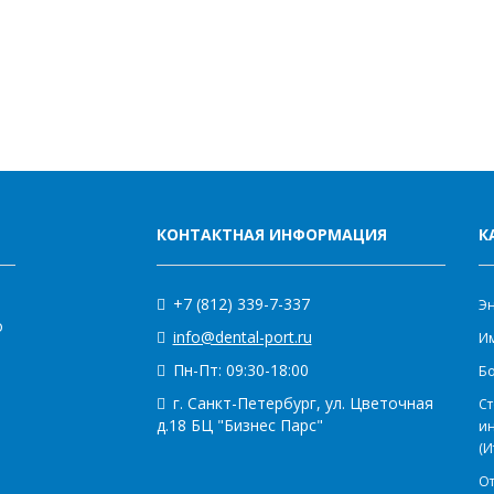
КОНТАКТНАЯ ИНФОРМАЦИЯ
К
+7 (812) 339-7-337
Э
о
info@dental-port.ru
Им
Пн-Пт: 09:30-18:00
Бо
г. Санкт-Петербург, ул. Цветочная
Ст
д.18 БЦ "Бизнес Парс"
и
(И
О