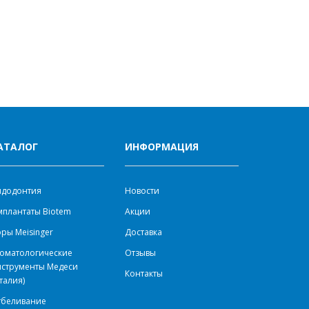
АТАЛОГ
ИНФОРМАЦИЯ
ндодонтия
Новости
плантаты Biotem
Акции
ры Meisinger
Доставка
оматологические
Отзывы
нструменты Медеси
Контакты
талия)
тбеливание