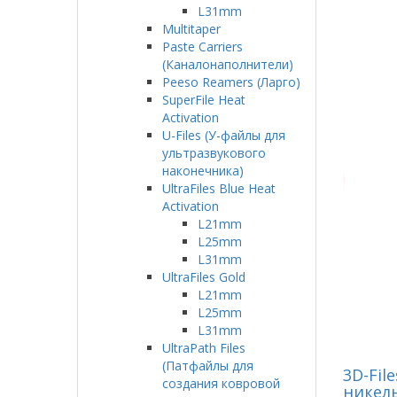
L31mm
Multitaper
Paste Carriers
(Каналонаполнители)
Peeso Reamers (Ларго)
SuperFile Heat
Activation
U-Files (У-файлы для
ультразвукового
наконечника)
UltraFiles Blue Heat
Activation
L21mm
L25mm
L31mm
UltraFiles Gold
L21mm
L25mm
L31mm
UltraPath Files
(Патфайлы для
3D-File
создания ковровой
никел