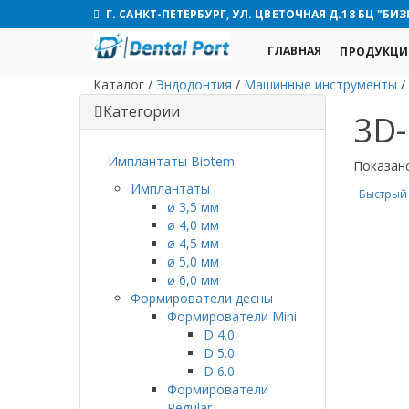
Г. САНКТ-ПЕТЕРБУРГ, УЛ. ЦВЕТОЧНАЯ Д.18 БЦ "БИЗ
ГЛАВНАЯ
ПРОДУКЦИ
Каталог
/
Эндодонтия
/
Машинные инструменты
/
Категории
3D-
Имплантаты Biotem
Показан
Имплантаты
Быстрый
ø 3,5 мм
ø 4,0 мм
ø 4,5 мм
ø 5,0 мм
ø 6,0 мм
Формирователи десны
Формирователи Mini
D 4.0
D 5.0
D 6.0
Формирователи
Regular