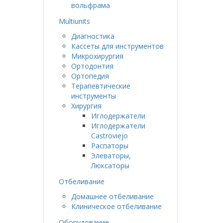
вольфрама
Multiunits
Диагностика
Кассеты для инструментов
Микрохирургия
Ортодонтия
Ортопедия
Терапевтические
инструменты
Хирургия
Иглодержатели
Иглодержатели
Castroviejo
Распаторы
Элеваторы,
Люксаторы
Отбеливание
Домашнее отбеливание
Клиническое отбеливание
Оборудование