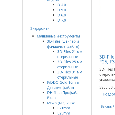
D 4.0
D 5.0
D 6.0
D 7.0
Эндодонтия
Машинные инструменты
3D-Files (шейпер и
финишные файлы)
3D-Files 21 мм
3D-File
стерильные
F25, F
3D-Files 25 мм
стерильные
3D-Files
3D-Files 31 мм
стериль
стерильные
упаковка
KiDDO Gold 16mm
3800,00
Детские файлы
DH-files (Профайл
Подро
Blue)
Mtwo (M2) VDW
Быстрый
L21mm
L25mm