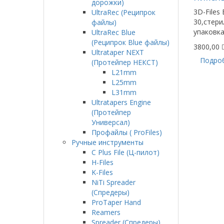
дорожки)
3D-Files 
UltraRec (Реципрок
30,стер
файлы)
упаковка
UltraRec Blue
(Реципрок Blue файлы)
3800,00
Ultrataper NEXT
Подро
(Протейпер НЕКСТ)
L21mm
L25mm
L31mm
Ultratapers Engine
(Протейпер
Универсал)
Профайлы ( ProFiles)
Ручные инструменты
C Plus File (Ц-пилот)
H-Files
K-Files
NiTi Spreader
(Спредеры)
ProTaper Hand
Reamers
Spreader (Спредеры)