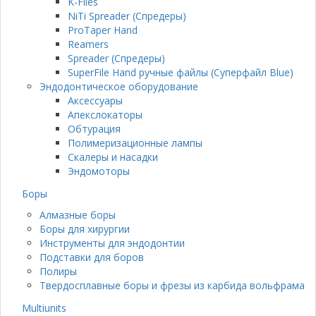
K-Files
NiTi Spreader (Спредеры)
ProTaper Hand
Reamers
Spreader (Спредеры)
SuperFile Hand ручные файлы (Суперфайл Blue)
Эндодонтическое оборудование
Аксессуары
Апекслокаторы
Обтурация
Полимеризационные лампы
Скалеры и насадки
Эндомоторы
Боры
Алмазные боры
Боры для хирургии
Инструменты для эндодонтии
Подставки для боров
Полиры
Твердосплавные боры и фрезы из карбида вольфрама
Multiunits