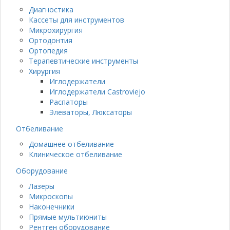
Диагностика
Кассеты для инструментов
Микрохирургия
Ортодонтия
Ортопедия
Терапевтические инструменты
Хирургия
Иглодержатели
Иглодержатели Castroviejo
Распаторы
Элеваторы, Люксаторы
Отбеливание
Домашнее отбеливание
Клиническое отбеливание
Оборудование
Лазеры
Микроскопы
Наконечники
Прямые мультиюниты
Рентген оборудование