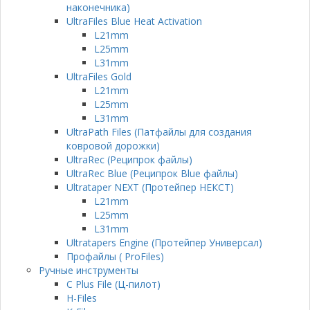
наконечника)
UltraFiles Blue Heat Activation
L21mm
L25mm
L31mm
UltraFiles Gold
L21mm
L25mm
L31mm
UltraPath Files (Патфайлы для создания
ковровой дорожки)
UltraRec (Реципрок файлы)
UltraRec Blue (Реципрок Blue файлы)
Ultrataper NEXT (Протейпер НЕКСТ)
L21mm
L25mm
L31mm
Ultratapers Engine (Протейпер Универсал)
Профайлы ( ProFiles)
Ручные инструменты
C Plus File (Ц-пилот)
H-Files