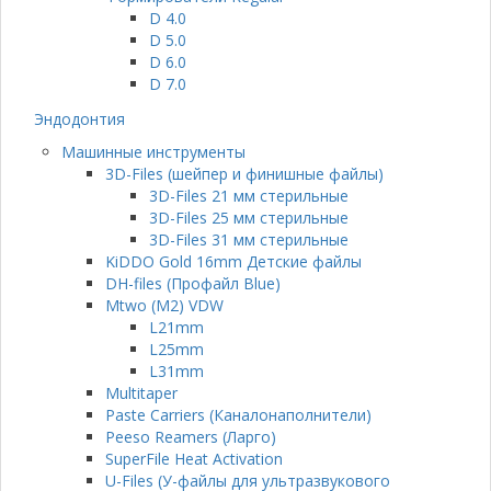
D 4.0
D 5.0
D 6.0
D 7.0
Эндодонтия
Машинные инструменты
3D-Files (шейпер и финишные файлы)
3D-Files 21 мм стерильные
3D-Files 25 мм стерильные
3D-Files 31 мм стерильные
KiDDO Gold 16mm Детские файлы
DH-files (Профайл Blue)
Mtwo (M2) VDW
L21mm
L25mm
L31mm
Multitaper
Paste Carriers (Каналонаполнители)
Peeso Reamers (Ларго)
SuperFile Heat Activation
U-Files (У-файлы для ультразвукового