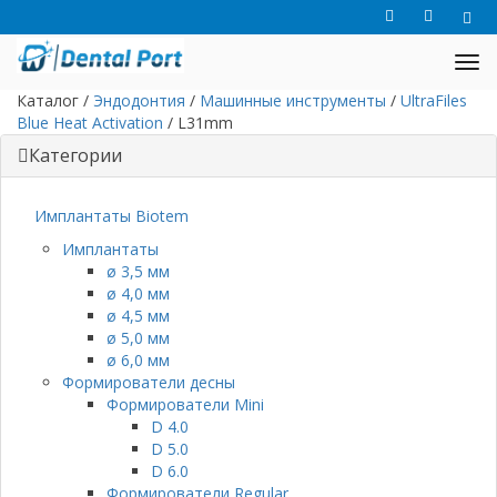
Каталог
/
Эндодонтия
/
Машинные инструменты
/
UltraFiles
Blue Heat Activation
/
L31mm
Категории
Имплантаты Biotem
Имплантаты
ø 3,5 мм
ø 4,0 мм
ø 4,5 мм
ø 5,0 мм
ø 6,0 мм
Формирователи десны
Формирователи Mini
D 4.0
D 5.0
D 6.0
Формирователи Regular