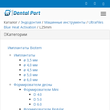
Каталог
/
Эндодонтия
/
Машинные инструменты
/
UltraFiles
Blue Heat Activation
/
L25mm
Категории
Имплантаты Biotem
Имплантаты
ø 3,5 мм
ø 4,0 мм
ø 4,5 мм
ø 5,0 мм
ø 6,0 мм
Формирователи десны
Формирователи Mini
D 4.0
D 5.0
D 6.0
Формирователи Regular