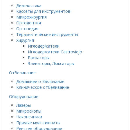
Диагностика
Кассеты для инструментов
Микрохирургия
Ортодонтия
Ортопедия
Терапевтические инструменты
Хирургия
Иглодержатели
Иглодержатели Castroviejo
Распаторы
Элеваторы, Люксаторы
Отбеливание
Домашнее отбеливание
Клиническое отбеливание
Оборудование
Лазеры
Микроскопы
Наконечники
Прямые мультиюниты
Рентген оборудование