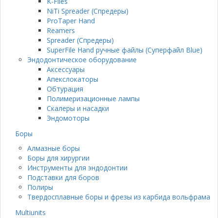
K-Files
NiTi Spreader (Спредеры)
ProTaper Hand
Reamers
Spreader (Спредеры)
SuperFile Hand ручные файлы (Суперфайл Blue)
Эндодонтическое оборудование
Аксессуары
Апекслокаторы
Обтурация
Полимеризационные лампы
Скалеры и насадки
Эндомоторы
Боры
Алмазные боры
Боры для хирургии
Инструменты для эндодонтии
Подставки для боров
Полиры
Твердосплавные боры и фрезы из карбида вольфрама
Multiunits