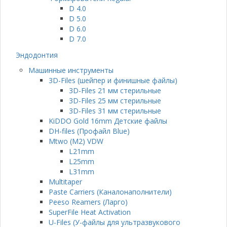
D 4.0
D 5.0
D 6.0
D 7.0
Эндодонтия
Машинные инструменты
3D-Files (шейпер и финишные файлы)
3D-Files 21 мм стерильные
3D-Files 25 мм стерильные
3D-Files 31 мм стерильные
KiDDO Gold 16mm Детские файлы
DH-files (Профайл Blue)
Mtwo (M2) VDW
L21mm
L25mm
L31mm
Multitaper
Paste Carriers (Каналонаполнители)
Peeso Reamers (Ларго)
SuperFile Heat Activation
U-Files (У-файлы для ультразвукового