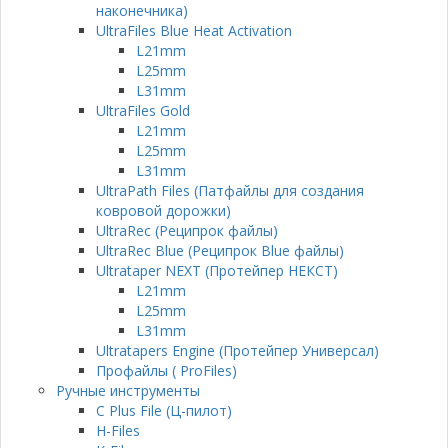
наконечника)
UltraFiles Blue Heat Activation
L21mm
L25mm
L31mm
UltraFiles Gold
L21mm
L25mm
L31mm
UltraPath Files (Патфайлы для создания
ковровой дорожки)
UltraRec (Реципрок файлы)
UltraRec Blue (Реципрок Blue файлы)
Ultrataper NEXT (Протейпер НЕКСТ)
L21mm
L25mm
L31mm
Ultratapers Engine (Протейпер Универсал)
Профайлы ( ProFiles)
Ручные инструменты
C Plus File (Ц-пилот)
H-Files