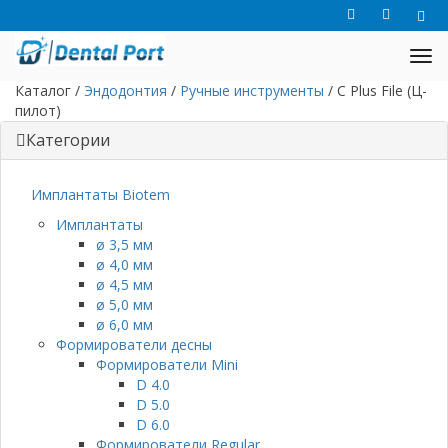
Каталог
/
Эндодонтия
/
Ручные инструменты
/
C Plus File (Ц-
пилот)
Категории
Имплантаты Biotem
Имплантаты
ø 3,5 мм
ø 4,0 мм
ø 4,5 мм
ø 5,0 мм
ø 6,0 мм
Формирователи десны
Формирователи Mini
D 4.0
D 5.0
D 6.0
Формирователи Regular