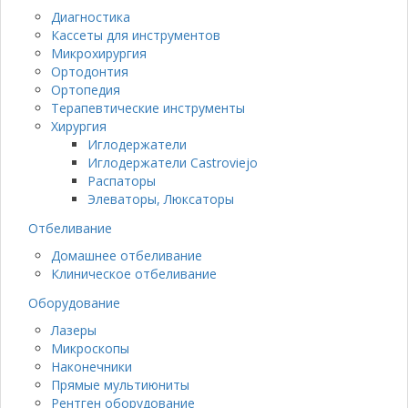
Диагностика
Кассеты для инструментов
Микрохирургия
Ортодонтия
Ортопедия
Терапевтические инструменты
Хирургия
Иглодержатели
Иглодержатели Castroviejo
Распаторы
Элеваторы, Люксаторы
Отбеливание
Домашнее отбеливание
Клиническое отбеливание
Оборудование
Лазеры
Микроскопы
Наконечники
Прямые мультиюниты
Рентген оборудование