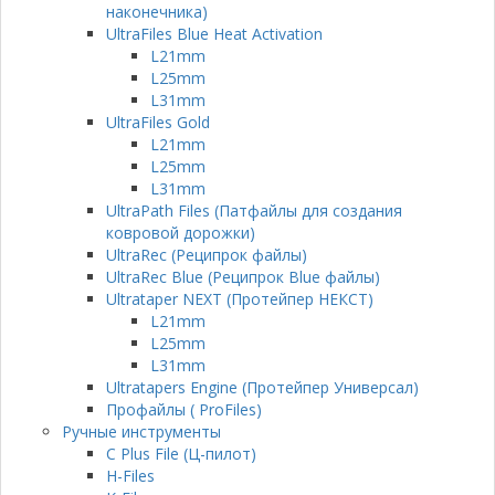
наконечника)
UltraFiles Blue Heat Activation
L21mm
L25mm
L31mm
UltraFiles Gold
L21mm
L25mm
L31mm
UltraPath Files (Патфайлы для создания
ковровой дорожки)
UltraRec (Реципрок файлы)
UltraRec Blue (Реципрок Blue файлы)
Ultrataper NEXT (Протейпер НЕКСТ)
L21mm
L25mm
L31mm
Ultratapers Engine (Протейпер Универсал)
Профайлы ( ProFiles)
Ручные инструменты
C Plus File (Ц-пилот)
H-Files