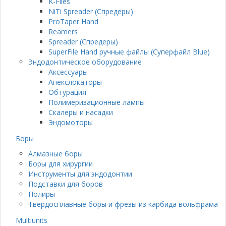
K-Files
NiTi Spreader (Спредеры)
ProTaper Hand
Reamers
Spreader (Спредеры)
SuperFile Hand ручные файлы (Суперфайл Blue)
Эндодонтическое оборудование
Аксессуары
Апекслокаторы
Обтурация
Полимеризационные лампы
Скалеры и насадки
Эндомоторы
Боры
Алмазные боры
Боры для хирургии
Инструменты для эндодонтии
Подставки для боров
Полиры
Твердосплавные боры и фрезы из карбида вольфрама
Multiunits