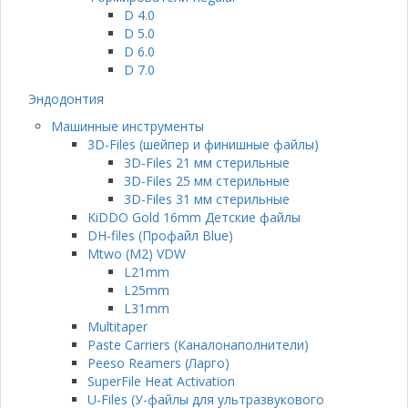
D 4.0
D 5.0
D 6.0
D 7.0
Эндодонтия
Машинные инструменты
3D-Files (шейпер и финишные файлы)
3D-Files 21 мм стерильные
3D-Files 25 мм стерильные
3D-Files 31 мм стерильные
KiDDO Gold 16mm Детские файлы
DH-files (Профайл Blue)
Mtwo (M2) VDW
L21mm
L25mm
L31mm
Multitaper
Paste Carriers (Каналонаполнители)
Peeso Reamers (Ларго)
SuperFile Heat Activation
U-Files (У-файлы для ультразвукового