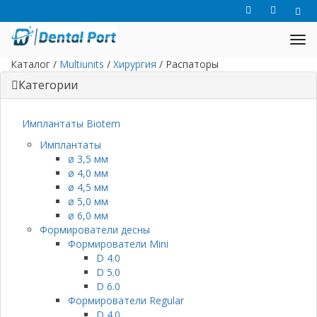
Каталог
/
Multiunits
/
Хирургия
/
Распаторы
Категории
Имплантаты Biotem
Имплантаты
ø 3,5 мм
ø 4,0 мм
ø 4,5 мм
ø 5,0 мм
ø 6,0 мм
Формирователи десны
Формирователи Mini
D 4.0
D 5.0
D 6.0
Формирователи Regular
D 4.0