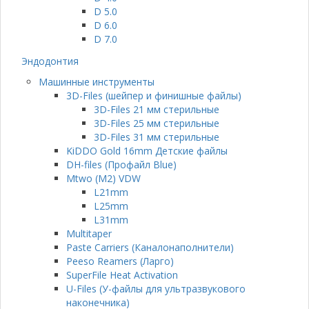
D 5.0
D 6.0
D 7.0
Эндодонтия
Машинные инструменты
3D-Files (шейпер и финишные файлы)
3D-Files 21 мм стерильные
3D-Files 25 мм стерильные
3D-Files 31 мм стерильные
KiDDO Gold 16mm Детские файлы
DH-files (Профайл Blue)
Mtwo (M2) VDW
L21mm
L25mm
L31mm
Multitaper
Paste Carriers (Каналонаполнители)
Peeso Reamers (Ларго)
SuperFile Heat Activation
U-Files (У-файлы для ультразвукового
наконечника)