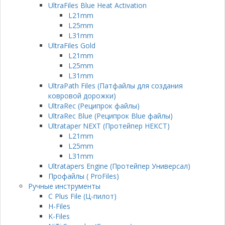
UltraFiles Blue Heat Activation
L21mm
L25mm
L31mm
UltraFiles Gold
L21mm
L25mm
L31mm
UltraPath Files (Патфайлы для создания
ковровой дорожки)
UltraRec (Реципрок файлы)
UltraRec Blue (Реципрок Blue файлы)
Ultrataper NEXT (Протейпер НЕКСТ)
L21mm
L25mm
L31mm
Ultratapers Engine (Протейпер Универсал)
Профайлы ( ProFiles)
Ручные инструменты
C Plus File (Ц-пилот)
H-Files
K-Files