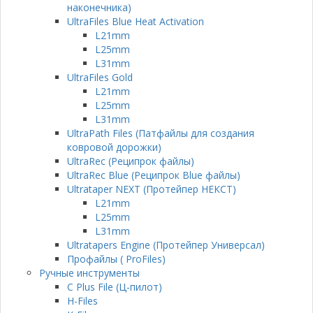
наконечника)
UltraFiles Blue Heat Activation
L21mm
L25mm
L31mm
UltraFiles Gold
L21mm
L25mm
L31mm
UltraPath Files (Патфайлы для создания
ковровой дорожки)
UltraRec (Реципрок файлы)
UltraRec Blue (Реципрок Blue файлы)
Ultrataper NEXT (Протейпер НЕКСТ)
L21mm
L25mm
L31mm
Ultratapers Engine (Протейпер Универсал)
Профайлы ( ProFiles)
Ручные инструменты
C Plus File (Ц-пилот)
H-Files