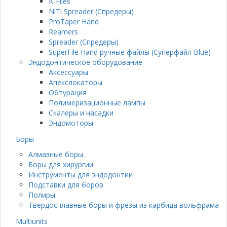
K-Files
NiTi Spreader (Спредеры)
ProTaper Hand
Reamers
Spreader (Спредеры)
SuperFile Hand ручные файлы (Суперфайл Blue)
Эндодонтическое оборудование
Аксессуары
Апекслокаторы
Обтурация
Полимеризационные лампы
Скалеры и насадки
Эндомоторы
Боры
Алмазные боры
Боры для хирургии
Инструменты для эндодонтии
Подставки для боров
Полиры
Твердосплавные боры и фрезы из карбида вольфрама
Multiunits