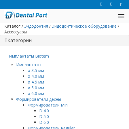
Каталог
/
Эндодонтия
/
Эндодонтическое оборудование
/
Аксессуары
Категории
Имплантаты Biotem
Имплантаты
ø 3,5 мм
ø 4,0 мм
ø 4,5 мм
ø 5,0 мм
ø 6,0 мм
Формирователи десны
Формирователи Mini
D 4.0
D 5.0
D 6.0
Формирователи Regular