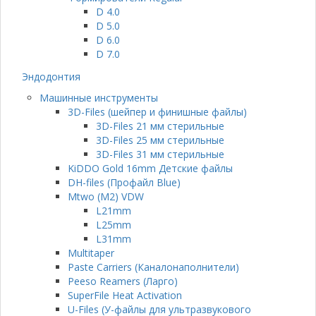
D 4.0
D 5.0
D 6.0
D 7.0
Эндодонтия
Машинные инструменты
3D-Files (шейпер и финишные файлы)
3D-Files 21 мм стерильные
3D-Files 25 мм стерильные
3D-Files 31 мм стерильные
KiDDO Gold 16mm Детские файлы
DH-files (Профайл Blue)
Mtwo (M2) VDW
L21mm
L25mm
L31mm
Multitaper
Paste Carriers (Каналонаполнители)
Peeso Reamers (Ларго)
SuperFile Heat Activation
U-Files (У-файлы для ультразвукового