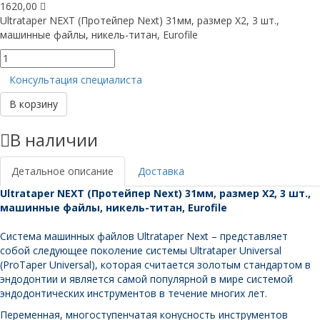
1620,00
Ultrataper NEXT (Протейпер Next) 31мм, размер X2, 3 шт.,
машинные файлы, никель-титан, Eurofile
Количество
товара
Консультация специалиста
Ultrataper
NEXT
В корзину
31мм,
размер
В наличии
X2,
3
шт.,
Детальное описание
Доставка
Eurofile
Ultrataper NEXT (Протейпер Next) 31мм, размер X2, 3 шт.,
машинные файлы, никель-титан, Eurofile
Система машинных файлов Ultrataper Next – представляет
собой следующее поколение системы Ultrataper Universal
(ProTaper Universal), которая считается золотым стандартом в
эндодонтии и является самой популярной в мире системой
эндодонтических инструментов в течение многих лет.
Переменная, многоступенчатая конусность инструментов