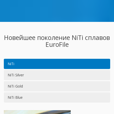
Новейшее поколение NiTi сплавов
EuroFile
NiTi
NiTi Silver
NiTi Gold
NiTi Blue