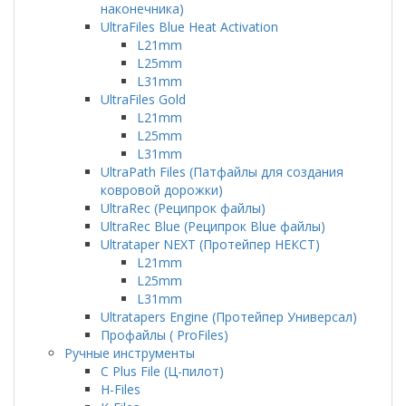
наконечника)
UltraFiles Blue Heat Activation
L21mm
L25mm
L31mm
UltraFiles Gold
L21mm
L25mm
L31mm
UltraPath Files (Патфайлы для создания
ковровой дорожки)
UltraRec (Реципрок файлы)
UltraRec Blue (Реципрок Blue файлы)
Ultrataper NEXT (Протейпер НЕКСТ)
L21mm
L25mm
L31mm
Ultratapers Engine (Протейпер Универсал)
Профайлы ( ProFiles)
Ручные инструменты
C Plus File (Ц-пилот)
H-Files