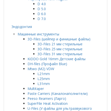
D 4.0
D 5.0
D 6.0
D 7.0
Эндодонтия
Машинные инструменты
3D-Files (шейпер и финишные файлы)
3D-Files 21 мм стерильные
3D-Files 25 мм стерильные
3D-Files 31 мм стерильные
KiDDO Gold 16mm Детские файлы
DH-files (Профайл Blue)
Mtwo (M2) VDW
L21mm
L25mm
L31mm
Multitaper
Paste Carriers (Каналонаполнители)
Peeso Reamers (Ларго)
SuperFile Heat Activation
U-Files (У-файлы для ультразвукового