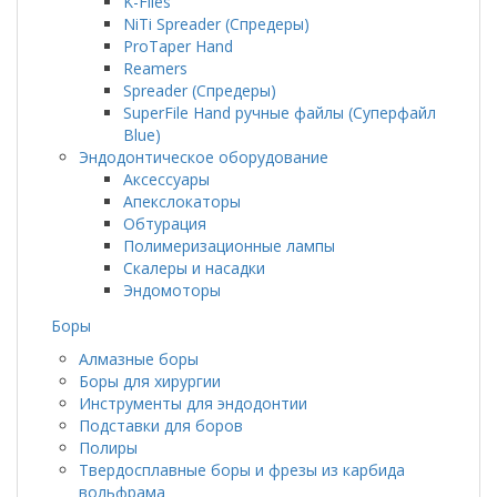
K-Files
NiTi Spreader (Спредеры)
ProTaper Hand
Reamers
Spreader (Спредеры)
SuperFile Hand ручные файлы (Суперфайл
Blue)
Эндодонтическое оборудование
Аксессуары
Апекслокаторы
Обтурация
Полимеризационные лампы
Скалеры и насадки
Эндомоторы
Боры
Алмазные боры
Боры для хирургии
Инструменты для эндодонтии
Подставки для боров
Полиры
Твердосплавные боры и фрезы из карбида
вольфрама