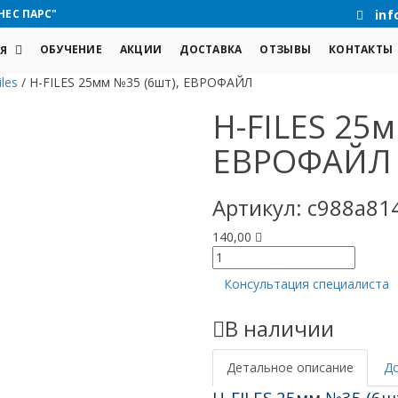
НЕС ПАРС"
inf
ОБУЧЕНИЕ
АКЦИИ
ДОСТАВКА
ОТЗЫВЫ
КОНТАКТЫ
Я
iles
/
Н-FILES 25мм №35 (6шт), ЕВРОФАЙЛ
Н-FILES 25м
ЕВРОФАЙЛ
Артикул:
c988a81
140,00
Количество
товара
Консультация специалиста
Н-
FILES
В наличии
25мм
№35
(6шт),
Детальное описание
Д
ЕВРОФАЙЛ
H-FILES 25мм №35 (6ш