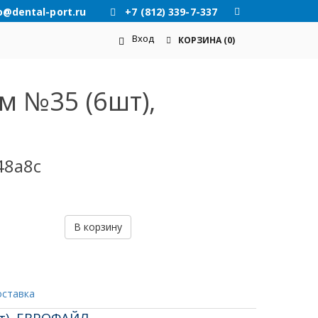
o@dental-port.ru
+7 (812) 339-7-337
Вход
КОРЗИНА
(0)
м №35 (6шт),
48a8c
В корзину
оставка
т), ЕВРОФАЙЛ