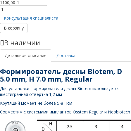
1100,00
Количество
товара
Консультация специалиста
Формирователь
десны,
В корзину
D
5
В наличии
mm,
H
7
Детальное описание
Доставка
mm,
Regular
Формирователь десны Biotem, D
5.0 mm, H 7.0 mm, Regular
Для установки формирователя десны Biotem используется
шестигранная отвертка 1,2 мм
Крутящий момент не более 5-8 Нсм
Совместим с системами имплантов Osstem Regular и Neobiotech