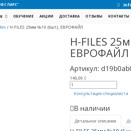
НЕС ПАРС"
inf
ОБУЧЕНИЕ
АКЦИИ
ДОСТАВКА
ОТЗЫВЫ
КОНТАКТЫ
Я
iles
/
Н-FILES 25мм №10 (6шт), ЕВРОФАЙЛ
Н-FILES 25м
ЕВРОФАЙЛ
Артикул:
d19b0ab
140,00
Количество
товара
Консультация специалиста
Н-
FILES
В наличии
25мм
№10
(6шт),
Детальное описание
Д
ЕВРОФАЙЛ
H-FILES 25мм №10 (6ш