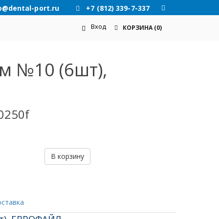
o@dental-port.ru
+7 (812) 339-7-337
Вход
КОРЗИНА
(0)
м №10 (6шт),
0250f
В корзину
оставка
т), ЕВРОФАЙЛ