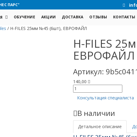
НЕС ПАРС"
inf
ОБУЧЕНИЕ
АКЦИИ
ДОСТАВКА
ОТЗЫВЫ
КОНТАКТЫ
Я
iles
/
Н-FILES 25мм №45 (6шт), ЕВРОФАЙЛ
Н-FILES 25м
ЕВРОФАЙЛ
Артикул:
9b5c041
140,00
Количество
товара
Консультация специалиста
Н-
FILES
В наличии
25мм
№45
(6шт),
Детальное описание
Д
ЕВРОФАЙЛ
H-FILES 25мм №45 (6ш