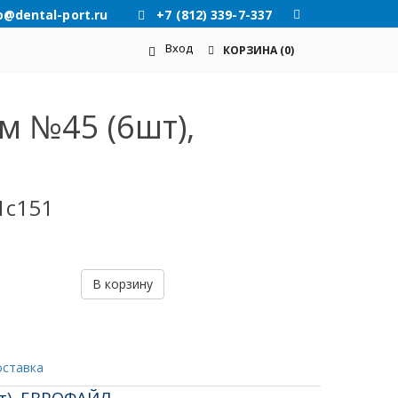
o@dental-port.ru
+7 (812) 339-7-337
Вход
КОРЗИНА
(0)
м №45 (6шт),
1c151
В корзину
оставка
т), ЕВРОФАЙЛ