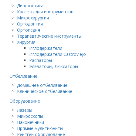
Диагностика
Кассеты для инструментов
Микрохирургия
Ортодонтия
Ортопедия
Терапевтические инструменты
Хирургия
Иглодержатели
Иглодержатели Castroviejo
Распаторы
Элеваторы, Люксаторы
Отбеливание
Домашнее отбеливание
Клиническое отбеливание
Оборудование
Лазеры
Микроскопы
Наконечники
Прямые мультиюниты
Рентген оборудование