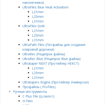
наконечника)
UltraFiles Blue Heat Activation
L21mm
L25mm
L31mm
UltraFiles Gold
L21mm
L25mm
L31mm
UltraPath Files (Патфайлы для создания
ковровой дорожки)
UltraRec (Реципрок файлы)
UltraRec Blue (Реципрок Blue файлы)
Ultrataper NEXT (Протейпер НЕКСТ)
L21mm
L25mm
L31mm
Ultratapers Engine (Протейпер Универсал)
Профайлы ( ProFiles)
Ручные инструменты
C Plus File (Ц-пилот)
H-Files