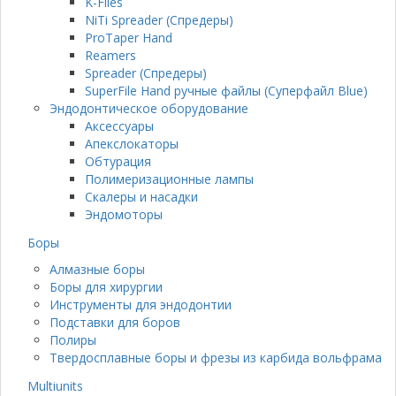
K-Files
NiTi Spreader (Спредеры)
ProTaper Hand
Reamers
Spreader (Спредеры)
SuperFile Hand ручные файлы (Суперфайл Blue)
Эндодонтическое оборудование
Аксессуары
Апекслокаторы
Обтурация
Полимеризационные лампы
Скалеры и насадки
Эндомоторы
Боры
Алмазные боры
Боры для хирургии
Инструменты для эндодонтии
Подставки для боров
Полиры
Твердосплавные боры и фрезы из карбида вольфрама
Multiunits