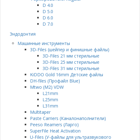
D 4.0
D 5.0
D 6.0
D 7.0
Эндодонтия
Машинные инструменты
3D-Files (шейпер и финишные файлы)
3D-Files 21 мм стерильные
3D-Files 25 мм стерильные
3D-Files 31 мм стерильные
KiDDO Gold 16mm Детские файлы
DH-files (Профайл Blue)
Mtwo (M2) VDW
L21mm
L25mm
L31mm
Multitaper
Paste Carriers (Каналонаполнители)
Peeso Reamers (Ларго)
SuperFile Heat Activation
U-Files (У-файлы для ультразвукового