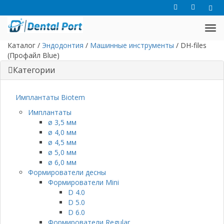
Каталог
/
Эндодонтия
/
Машинные инструменты
/
DH-files
(Профайл Blue)
Категории
Имплантаты Biotem
Имплантаты
ø 3,5 мм
ø 4,0 мм
ø 4,5 мм
ø 5,0 мм
ø 6,0 мм
Формирователи десны
Формирователи Mini
D 4.0
D 5.0
D 6.0
Формирователи Regular