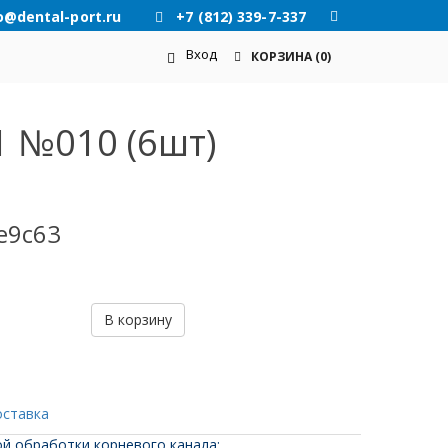
o@dental-port.ru
+7 (812) 339-7-337
Вход
КОРЗИНА
(0)
1 №010 (6шт)
e9c63
В корзину
оставка
й обработки корневого канала: