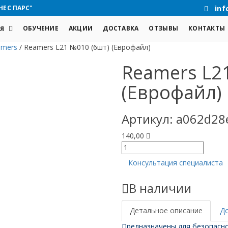
НЕС ПАРС"
inf
ОБУЧЕНИЕ
АКЦИИ
ДОСТАВКА
ОТЗЫВЫ
КОНТАКТЫ
Я
amers
/
Reamers L21 №010 (6шт) (Еврофайл)
Reamers L2
(Еврофайл)
Артикул:
a062d28
140,00
Количество
товара
Консультация специалиста
Reamers
L21
В наличии
№010
(6шт)
(Еврофайл)
Детальное описание
Д
Предназначены для безопасно