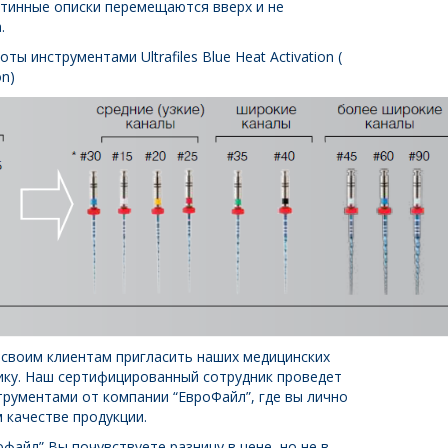
нтинные описки перемещаются вверх и не
а.
ы инструментами Ultrafiles Blue Heat Activation
(
on)
 своим клиентам пригласить наших медицинских
нику. Наш сертифицированный сотрудник проведет
трументами от компании “ЕвроФайл”, где вы лично
 качестве продукции.
файл” Вы почувствуете разницу в цене, но не в