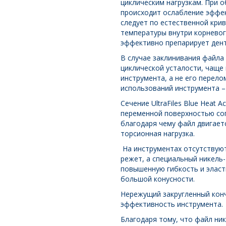
циклическим нагрузкам. При
происходит ослабление эффек
следует по естественной кри
температуры внутри корневог
эффективно препарирует дент
В случае заклинивания файла 
циклической усталости, чаще
инструмента, а не его перел
использований инструмента –
Сечение UltraFiles Blue Heat A
переменной поверхностью со
благодаря чему файл двигает
торсионная нагрузка.
На инструментах отсутствуют
режет, а специальный никель
повышенную гибкость и эласт
большой конусности.
Нережущий закругленный конч
эффективность инструмента.
Благодаря тому, что файл ни