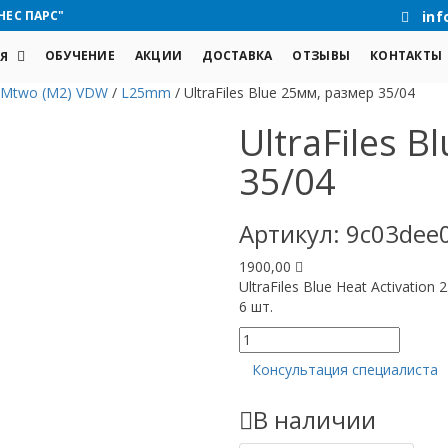
НЕС ПАРС"
inf
ОБУЧЕНИЕ
АКЦИИ
ДОСТАВКА
ОТЗЫВЫ
КОНТАКТЫ
Я
Mtwo (M2) VDW
/
L25mm
/
UltraFiles Blue 25мм, размер 35/04
UltraFiles 
35/04
Артикул:
9c03dee
1900,00
UltraFiles Blue Heat Activati
6 шт.
Количество
товара
Консультация специалиста
UltraFiles
Blue
В наличии
25мм,
размер