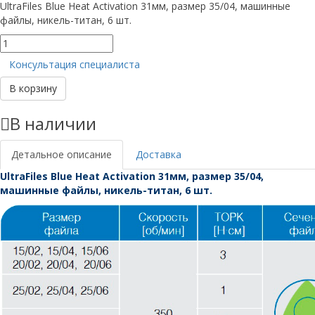
UltraFiles Blue Heat Activation 31мм, размер 35/04, машинные
файлы, никель-титан, 6 шт.
Количество
товара
Консультация специалиста
UltraFiles
Blue
В корзину
31мм,
размер
В наличии
35/04
Детальное описание
Доставка
UltraFiles Blue Heat Activation 31мм, размер 35/04,
машинные файлы, никель-титан, 6 шт.