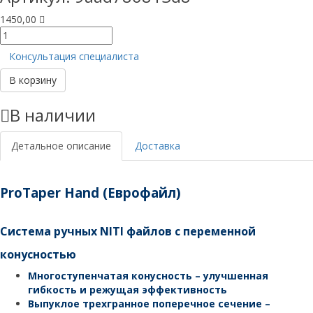
1450,00
Количество
товара
Консультация специалиста
PROTAPER
РУЧНЫЕ
В корзину
(Еврофайл)
L
В наличии
21ММ
F4
(6ШТ)
Детальное описание
Доставка
ProTaper Hand (Еврофайл)
Система ручных NITI файлов с переменной
конусностью
Многоступенчатая конусность – улучшенная
гибкость и режущая эффективность
Выпуклое трехгранное поперечное сечение –