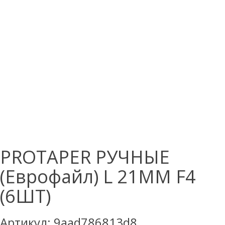
PROTAPER РУЧНЫЕ
(Еврофайл) L 21ММ F4
(6ШТ)
Артикул:
9aad786813d8