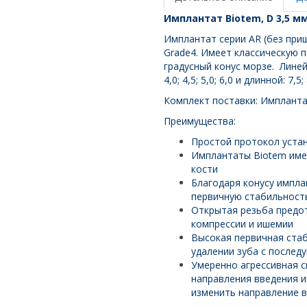
L
Имплантат Biotem, D 3,5 мм
15
мм
Имплантат серии AR (без при
Grade4. Имеет классическую п
градусный конус морзе. Линей
4,0; 4,5; 5,0; 6,0 и длинной: 7,5;
Комплект поставки: Импланта
Преимущества:
Простой протокол уста
Имплантаты Biotem име
кости
Благодаря конусу импла
первичную стабильност
Открытая резьба предот
компрессии и ишемии
Высокая первичная ста
удалении зуба с послед
Умеренно агрессивная с
направления введения и
изменить направление в