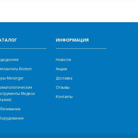
АТАЛОГ
ИНФОРМАЦИЯ
ндодонтия
Новости
плантаты Biotem
Акции
ры Meisinger
Доставка
оматологические
Отзывы
нструменты Медеси
Контакты
талия)
тбеливание
борудование