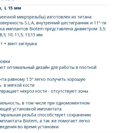
, L 15 мм
шеечной микрорезьбы) изготовлен из титана
оверхность S.L.A, внутренний шестигранник и 11º-ти
ка имплантов Biotem представлена диаметром: 3,5;
 8,5; 10; 11,5; 13;15 мм.
т + винт заглушка
новки
ют оптимальный дизайн для работы в плотной
нта равному 1.5º легко получить хорошую
ь в мягкой кости
вращает некроз кости - отсутствуют зоны
бильность, в том числе при одномоментном
ующей установкой имплантата
пиральная резьба способствует сохранению
мплантата Biotem, а так же помогает легко
ведения во время установки.