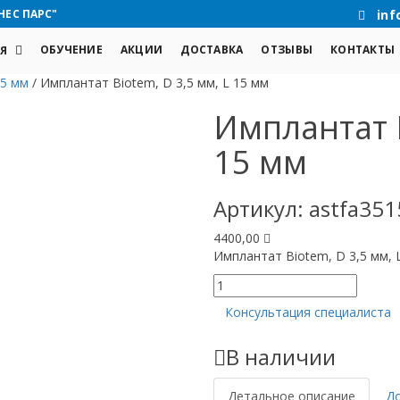
НЕС ПАРС"
inf
ОБУЧЕНИЕ
АКЦИИ
ДОСТАВКА
ОТЗЫВЫ
КОНТАКТЫ
Я
,5 мм
/
Имплантат Biotem, D 3,5 мм, L 15 мм
Имплантат B
15 мм
Артикул:
astfa351
4400,00
Имплантат Biotem, D 3,5 мм, 
Количество
товара
Консультация специалиста
Имплантат
Biotem,
В наличии
D
3,5
мм,
Детальное описание
Д