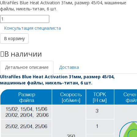
UltraFiles Blue Heat Activation 31мм, размер 45/04, машинные
файлы, никель-титан, 6 шт.
Количество
товара
Консультация специалиста
UltraFiles
Blue
В корзину
31мм,
размер
В наличии
45/04
Детальное описание
Доставка
UltraFiles Blue Heat Activation 31мм, размер 45/04,
машинные файлы, никель-титан, 6 шт.