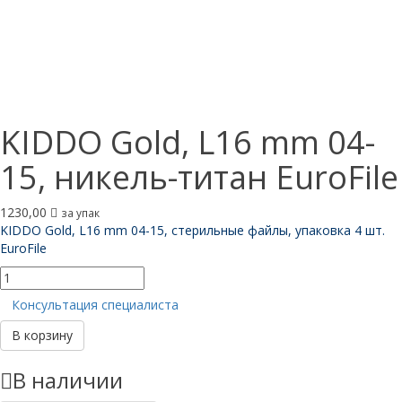
KIDDO Gold, L16 mm 04-
15, никель-титан EuroFile
1230,00
за упак
KIDDO Gold, L16 mm 04-15, стерильные файлы, упаковка 4 шт.
EuroFile
Количество
товара
Консультация специалиста
KIDDO
Gold,
В корзину
L16
mm
В наличии
04-
15,