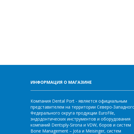
ИНФОРМАЦИЯ О МАГАЗИНЕ
Компания Dental Port - является официальным
представителем на территории Северо-Западног
Федерального округа продукции EuroFile,
эндодонтических инструментов и оборудования
компаний Dentsply-Sirona и VDW, боров и систем
Bone Management – Jota и Meisinger, систем