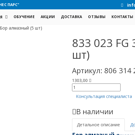
НЕС ПАРС"
inf
ОБУЧЕНИЕ
АКЦИИ
ДОСТАВКА
ОТЗЫВЫ
КОНТАКТЫ
Я
 Бор алмазный (5 шт)
833 023 FG 
шт)
Артикул:
806 314 
1303,00
Количество
товара
Консультация специалиста
833
023
В наличии
FG
314
Бор
Детальное описание
Д
алмазный
Бор алмазный
(5