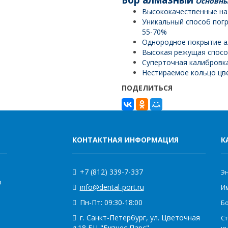
Основны
шт)
Высококачественные на
Уникальный способ пог
55-70%
Однородное покрытие 
Высокая режущая спос
Суперточная калибровка
Нестираемое кольцо цв
ПОДЕЛИТЬСЯ
КОНТАКТНАЯ ИНФОРМАЦИЯ
К
+7 (812) 339-7-337
Э
о
info@dental-port.ru
Им
Пн-Пт: 09:30-18:00
Бо
г. Санкт-Петербург, ул. Цветочная
Ст
д.18 БЦ "Бизнес Парс"