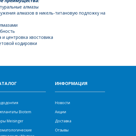
е преимущества:
туральные алмазы
ружения алмазов в никель-титановую подложку на
алмазами
обность
 и центровка хвостовика
етовой кодировки
АТАЛОГ
ИНФОРМАЦИЯ
ндодонтия
Новости
плантаты Biotem
Акции
ры Meisinger
Доставка
оматологические
Отзывы