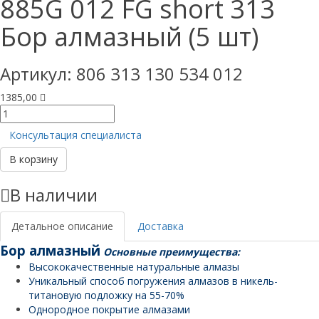
885G 012 FG short 313
Бор алмазный (5 шт)
Артикул:
806 313 130 534 012
1385,00
Количество
товара
Консультация специалиста
885G
012
В корзину
FG
short
В наличии
313
Бор
алмазный
Детальное описание
Доставка
(5
Бор алмазный
Основные преимущества:
шт)
Высококачественные натуральные алмазы
Уникальный способ погружения алмазов в никель-
титановую подложку на 55-70%
Однородное покрытие алмазами