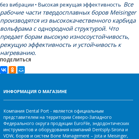
Все
без вибрации
• Высокая режущая эффективность
рабочие части твердосплавных боров Meisinger
производятся из высококачественного карбида
вольфрама с однородной структурой. Что
предает борам высокую износоустойчивость,
режущую эффективность и устойчивость к
нагреванию.
ПОДЕЛИТЬСЯ
ИНФОРМАЦИЯ О МАГАЗИНЕ
Компания Dental Port - является официальным
представителем на территории Северо-Западного
Федерального округа продукции EuroFile, эндодонтических
инструментов и оборудования компаний Dentsply-Sirona и
VDW, боров и систем Bone Management – Jota и Meisinger,