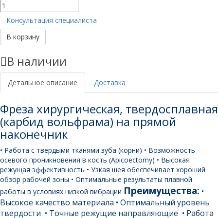
Количество
товара
Консультация специалиста
HM167
023
В корзину
HP
104
В наличии
бор
твердосплавный
(1шт)
Детальное описание
Доставка
Фреза хирургическая, твердосплавная
(карбид вольфрама) на прямой
наконечник
• Работа с твердыми тканями зуба (корни)
• Возможность
осевого проникновения в кость (Apicoectomy)
• Высокая
режущая эффективность
• Узкая шея обеспечивает хороший
обзор рабочей зоны
• Оптимальные результаты плавной
Преимущества:
•
работы в условиях низкой вибрации
Высокое качество материала
• Оптимальный уровень
твердости
• Точные режущие направляющие
• Работа