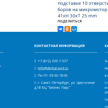
подставке 10 отверст
боров на микромотор 
41xH 30xT 25 mm
ПОДЕЛИТЬСЯ
КОНТАКТНАЯ ИНФОРМАЦИЯ
К
+7 (812) 339-7-337
Э
о
info@dental-port.ru
Им
Пн-Пт: 09:30-18:00
Бо
г. Санкт-Петербург, ул. Цветочная
Ст
д.18 БЦ "Бизнес Парс"
и
(И
О
О