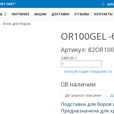
НЕС ПАРС"
inf
ОБУЧЕНИЕ
АКЦИИ
ДОСТАВКА
ОТЗЫВЫ
КОНТАКТЫ
Я
 -блок для боров
OR100GEL -
Артикул:
82OR100
2489,00
Количество
товара
Консультация специалиста
OR100GEL
-блок
В наличии
для
боров
Детальное описание
Д
Подставка для боров
Предназначена для х