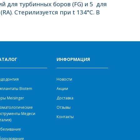
ий для турбинных боров (FG) и 5 для
(RA).
Стерилизуется при t 134°C. В
АТАЛОГ
ИНФОРМАЦИЯ
ндодонтия
Новости
плантаты Biotem
Акции
ры Meisinger
Доставка
оматологические
Отзывы
нструменты Медеси
Контакты
талия)
тбеливание
борудование