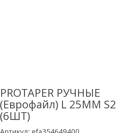
PROTAPER РУЧНЫЕ
(Еврофайл) L 25ММ S2
(6ШТ)
Артикул:
efa354649400