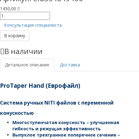
1450,00
Количество
товара
Консультация специалиста
PROTAPER
РУЧНЫЕ
В корзину
(Еврофайл)
L
В наличии
25ММ
S2
(6ШТ)
Детальное описание
Доставка
ProTaper Hand (Еврофайл)
Система ручных NITI файлов с переменной
конусностью
Многоступенчатая конусность – улучшенная
гибкость и режущая эффективность
Выпуклое трехгранное поперечное сечение –