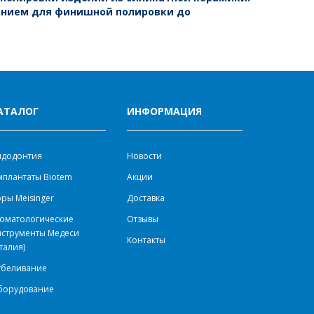
ением для финишной полировки до
АТАЛОГ
ИНФОРМАЦИЯ
ндодонтия
Новости
плантаты Biotem
Акции
ры Meisinger
Доставка
оматологические
Отзывы
нструменты Медеси
Контакты
талия)
тбеливание
борудование