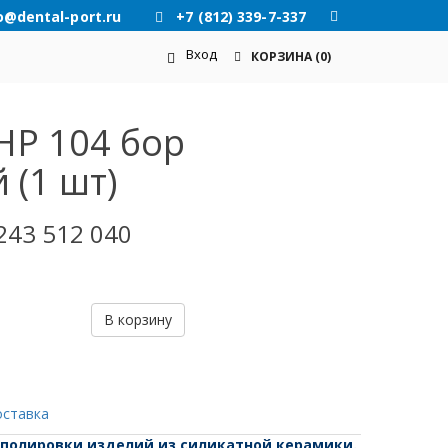
o@dental-port.ru
+7 (812) 339-7-337
Вход
КОРЗИНА
(0)
HP 104 бор
 (1 шт)
243 512 040
В корзину
оставка
 полировки изделий из силикатной керамики.