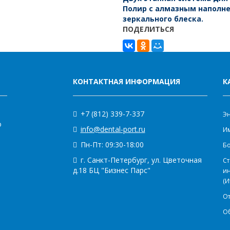
Полир с алмазным наполн
шт)
зеркального блеска.
ПОДЕЛИТЬСЯ
КОНТАКТНАЯ ИНФОРМАЦИЯ
К
+7 (812) 339-7-337
Э
о
info@dental-port.ru
Им
Пн-Пт: 09:30-18:00
Бо
г. Санкт-Петербург, ул. Цветочная
Ст
д.18 БЦ "Бизнес Парс"
и
(И
О
О