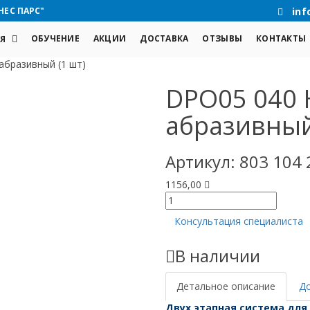
НЕС ПАРС"
inf
ОБУЧЕНИЕ
АКЦИИ
ДОСТАВКА
ОТЗЫВЫ
КОНТАКТЫ
Я
абразивный (1 шт)
DPO05 040 
абразивный
Артикул:
803 104 
1156,00
Количество
товара
Консультация специалиста
DPO05
040
В наличии
HP
104
бор
Детальное описание
Д
абразивный
Двух этапная система для
(1