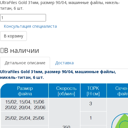
UltraFiles Gold 31мм, размер 90/04, машинные файлы, никель-
титан, 6 шт.
Количество
товара
Консультация специалиста
UltraFiles
Gold
В корзину
31мм,
размер
В наличии
90/04
Детальное описание
Доставка
UltraFiles Gold 31мм, размер 90/04, машинные файлы,
никель-титан, 6 шт.