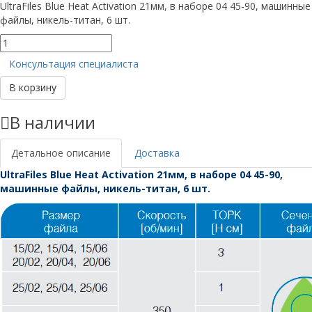
UltraFiles Blue Heat Activation 21мм, в наборе 04 45-90, машинные
файлы, никель-титан, 6 шт.
Количество
товара
Консультация специалиста
UltraFiles
Blue
В корзину
21мм,
в
В наличии
наборе:
04
45-
Детальное описание
Доставка
90
UltraFiles Blue Heat Activation 21мм, в наборе 04 45-90,
машинные файлы, никель-титан, 6 шт.