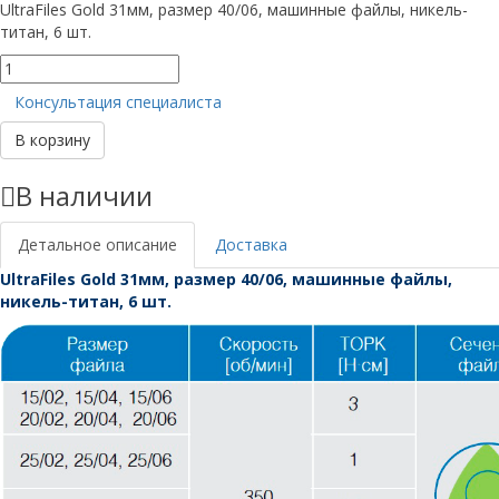
UltraFiles Gold 31мм, размер 40/06, машинные файлы, никель-
титан, 6 шт.
Количество
товара
Консультация специалиста
UltraFiles
Gold
В корзину
31мм,
размер
В наличии
40/06
Детальное описание
Доставка
UltraFiles Gold 31мм, размер 40/06, машинные файлы,
никель-титан, 6 шт.