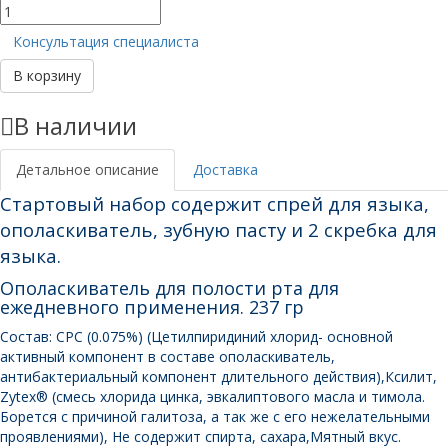
Количество
товара
Консультация специалиста
Стартовый
набор
В корзину
Philips
Sonicare
В наличии
BreathRx
Детальное описание
Доставка
Стартовый набор содержит спрей для языка,
ополаскиватель, зубную пасту и 2 скребка для
языка.
Ополаскиватель для полости рта для
ежедневного применения. 237 гр
Состав: CPC (0.075%) (Цетилпиридиний хлорид- основной
активный компонент в составе ополаскиватель,
антибактериальный компонент длительного действия),Ксилит,
Zytex® (смесь хлорида цинка, эвкалиптового масла и тимола.
Борется с причиной галитоза, а так же с его нежелательными
проявлениями), Не содержит спирта, сахара,Мятный вкус.