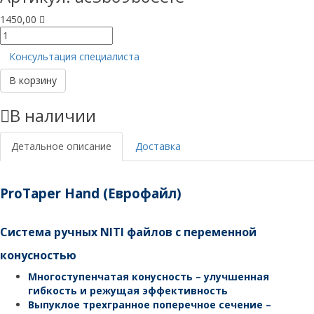
1450,00
Количество
товара
Консультация специалиста
PROTAPER
РУЧНЫЕ
В корзину
(Еврофайл)
L
В наличии
25ММ
F4
(6ШТ)
Детальное описание
Доставка
ProTaper Hand (Еврофайл)
Система ручных NITI файлов с переменной
конусностью
Многоступенчатая конусность – улучшенная
гибкость и режущая эффективность
Выпуклое трехгранное поперечное сечение –