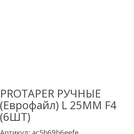
PROTAPER РУЧНЫЕ
(Еврофайл) L 25ММ F4
(6ШТ)
Артикул:
ac5b69b6eefe