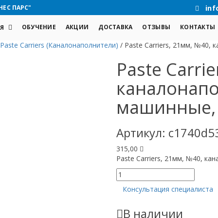
НЕС ПАРС"
inf
ОБУЧЕНИЕ
АКЦИИ
ДОСТАВКА
ОТЗЫВЫ
КОНТАКТЫ
Я
Paste Carriers (Каналонаполнители)
/
Paste Carriers, 21мм, №40, 
Paste Carri
каналонап
машинные, с
Артикул:
c1740d5
315,00
Paste Carriers, 21мм, №40, ка
Количество
товара
Консультация специалиста
Paste
Carriers,
В наличии
21мм,