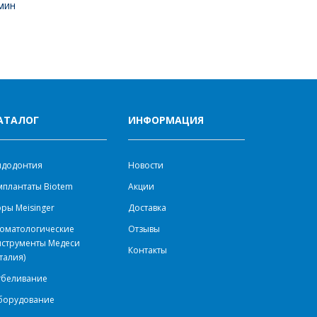
мин
АТАЛОГ
ИНФОРМАЦИЯ
ндодонтия
Новости
плантаты Biotem
Акции
ры Meisinger
Доставка
оматологические
Отзывы
нструменты Медеси
Контакты
талия)
тбеливание
борудование