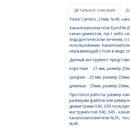
№40,
каналонаполнители
Детальное описание
Д
машинные,
Paste Carriers, 21мм, №40, ка
сталь,
4
Каналонаполнители EuroFile 
шт.
канал цементов, паст либо с
Eurofile
эндодонтическом лечении, о
использовании. Каналонаполн
нержавеющей столи в виде сп
Данный инструмент представл
короткие - 21 мм, размер 25м
средние - 25 мм, размер 25мм
длинные - 29мм, размер 25мм,
Протокол работы: размер ка
размерам файлов или римеров
диаметрами 030, 035 пользую
инструментов 040, 045 - кана
каналонаполнители №35, посл
№40