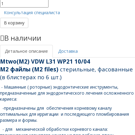
Количество
товара
Консультация специалиста
Mtwo(M2)
VDW
В корзину
L31
WP21
В наличии
10/04
Детальное описание
Доставка
Mtwo(M2) VDW L31 WP21 10/04
М2 файлы (М2
files)
стерильные, фасованные
(в блистерах по 6 шт.)
- Машинные ( роторные) эндодонтические инструменты,
предназначенные для эндодонтического лечения осложненного
кариеса:
-предназначены для обеспечения корневому каналу
оптимальных для ирригации и последующего пломбирования
размера и формы.
- для механической обработки корневого канала: