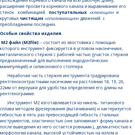
прохождения корневого канала на всю рабочую длину,
расширение просвета корневого канала и выравнивание его
стенок комбинацией
поступательных
«клюющих»
и
круговых
чистящих
«опиливающих»
движений с
преобладанием последних.
Особые свойства изделия.
М2 файл (М2
file
)
– состоит из хвостовика с помощью
которого инструмент фиксируется в угловом наконечнике,
металлического стержня с рабочей частью (участок стержня
предназначенный для выполнения эндодонтических
манипуляций) и силиконового стоппера.
Нерабочая часть стержня инструмента градуирована
рентгеноконтрастными насечками на расстоянии 18, 19, 20,
22мм от верхушки для удобства определения его длины на
рентгенограмме.
Инструмент М2 изготавливается из никель- титанового
сплава методом фрезерования (вытачивания) и хактеризуется
гибкостью в пять раз превосходящей гибкость стальных
инструментов, эластичностью («не запоминает форму канала и
после выведения из него остается ровными.), деликатностью к
морфологии канала, высокой устойчивостью на излом и