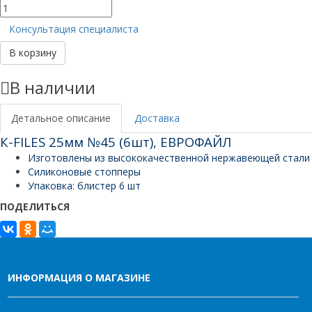
Количество
товара
Консультация специалиста
К-
FILES
В корзину
25мм
№45
В наличии
(6шт),
ЕВРОФАЙЛ
Детальное описание
Доставка
К-FILES 25мм №45 (6шт), ЕВРОФАЙЛ
Изготовлены из высококачественной нержавеющей стали
Силиконовые стопперы
Упаковка: блистер 6 шт
ПОДЕЛИТЬСЯ
ИНФОРМАЦИЯ О МАГАЗИНЕ