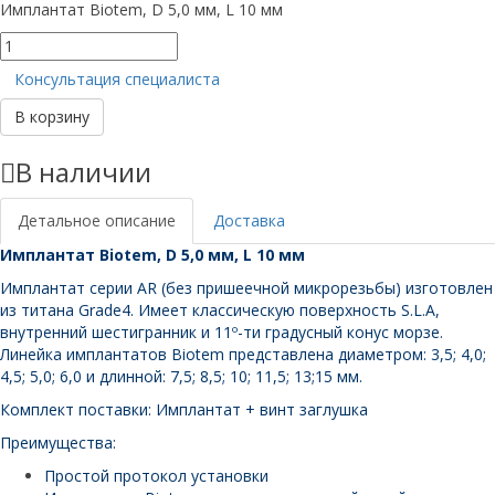
Имплантат Biotem, D 5,0 мм, L 10 мм
Количество
товара
Консультация специалиста
Имплантат
Biotem,
В корзину
D
5,0
В наличии
мм,
L
10
Детальное описание
Доставка
мм
Имплантат Biotem, D 5,0 мм, L 10 мм
Имплантат серии AR (без пришеечной микрорезьбы) изготовлен
из титана Grade4. Имеет классическую поверхность S.L.A,
внутренний шестигранник и 11º-ти градусный конус морзе.
Линейка имплантатов Biotem представлена диаметром: 3,5; 4,0;
4,5; 5,0; 6,0 и длинной: 7,5; 8,5; 10; 11,5; 13;15 мм.
Комплект поставки: Имплантат + винт заглушка
Преимущества:
Простой протокол установки