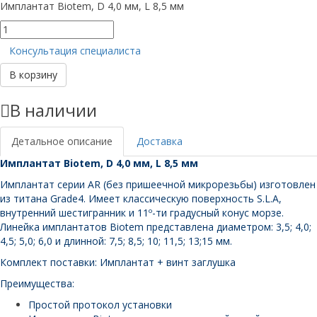
Имплантат Biotem, D 4,0 мм, L 8,5 мм
Количество
товара
Консультация специалиста
Имплантат
Biotem,
В корзину
D
4,0
В наличии
мм,
L
8,5
Детальное описание
Доставка
мм
Имплантат Biotem, D 4,0 мм, L 8,5 мм
Имплантат серии AR (без пришеечной микрорезьбы) изготовлен
из титана Grade4. Имеет классическую поверхность S.L.A,
внутренний шестигранник и 11º-ти градусный конус морзе.
Линейка имплантатов Biotem представлена диаметром: 3,5; 4,0;
4,5; 5,0; 6,0 и длинной: 7,5; 8,5; 10; 11,5; 13;15 мм.
Комплект поставки: Имплантат + винт заглушка
Преимущества:
Простой протокол установки