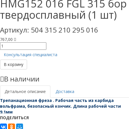
HMG152 016 FGL 315 бор
твердосплавный (1 шт)
Артикул:
504 315 210 295 016
767,00
Количество
товара
Консультация специалиста
HMG152
016
В корзину
FGL
315
В наличии
бор
твердосплавный
(1
Детальное описание
Доставка
шт)
Трепанационная фреза . Рабочая часть из карбида
вольфрама, безопасный кончик. Длина рабочей части
9.1мм
ПОДЕЛИТЬСЯ