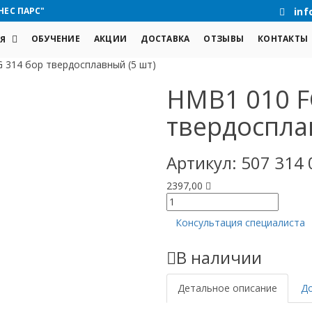
НЕС ПАРС"
inf
ОБУЧЕНИЕ
АКЦИИ
ДОСТАВКА
ОТЗЫВЫ
КОНТАКТЫ
Я
 314 бор твердосплавный (5 шт)
HMB1 010 F
твердоспла
Артикул:
507 314 
2397,00
Количество
товара
Консультация специалиста
HMB1
010
В наличии
FG
314
бор
Детальное описание
Д
твердосплавный
(5