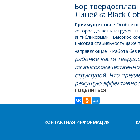
Бор твердосплавн
шт)
Линейка Black Co
Преимущества:
• Особое п
которое делает инструменты
антибликовыми
• Высокое ка
Высокая стабильность даже 
направляющие
• Работа без 
рабочие части твердо
из высококачественно
структурой. Что преда
режущую эффективност
ПОДЕЛИТЬСЯ
КОНТАКТНАЯ ИНФОРМАЦИЯ
К