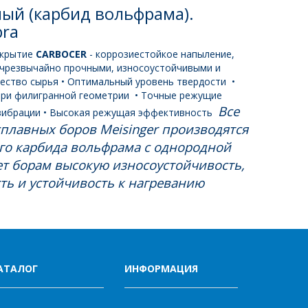
ый (карбид вольфрама).
bra
окрытие
CARBOCER
- коррозиестойкое напыление,
 чрезвычайно прочными, износоустойчивыми и
чество сырья
• Оптимальный уровень твердости
•
при филигранной геометрии
• Точные режущие
Все
вибрации
• Высокая режущая эффективность
сплавных боров Meisinger производятся
го карбида вольфрама с однородной
ет борам высокую износоустойчивость,
ь и устойчивость к нагреванию
АТАЛОГ
ИНФОРМАЦИЯ