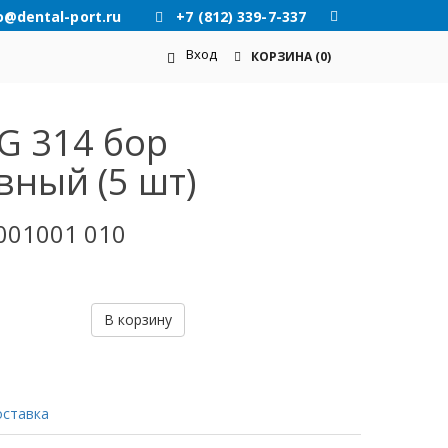
o@dental-port.ru
+7 (812) 339-7-337
Вход
КОРЗИНА
(0)
G 314 бор
вный (5 шт)
001001 010
В корзину
оставка