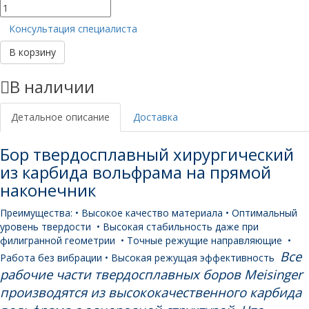
Количество
товара
Консультация специалиста
HM141F
014
В корзину
HP
104
В наличии
бор
твердосплавный
(1шт)
Детальное описание
Доставка
Бор твердосплавный хирургический
из карбида вольфрама на прямой
наконечник
Преимущества:
• Высокое качество материала
• Оптимальный
уровень твердости
• Высокая стабильность даже при
филигранной геометрии
• Точные режущие направляющие
•
Все
Работа без вибрации
• Высокая режущая эффективность
рабочие части твердосплавных боров Meisinger
производятся из высококачественного карбида