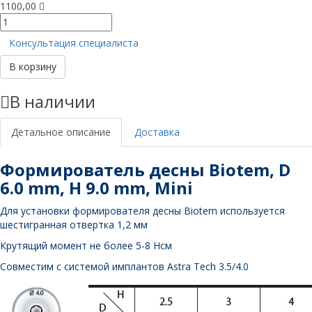
1100,00
Количество
товара
Консультация специалиста
Формирователь
десны,
В корзину
D
6
В наличии
mm,
H
9
Детальное описание
Доставка
mm,
Mini
Формирователь десны Biotem, D
6.0 mm, H 9.0 mm, Mini
Для установки формирователя десны Biotem используется
шестигранная отвертка 1,2 мм
Крутящий момент не более 5-8 Нсм
Совместим с системой имплантов Astra Tech 3.5/4.0