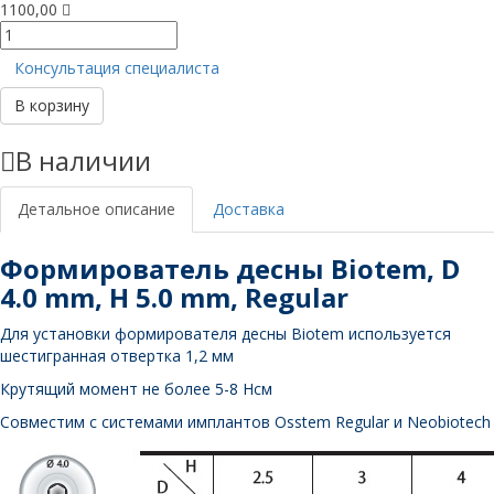
1100,00
Количество
товара
Консультация специалиста
Формирователь
десны,
В корзину
D
4
В наличии
mm,
H
5
Детальное описание
Доставка
mm,
Regular
Формирователь десны Biotem, D
4.0 mm, H 5.0 mm, Regular
Для установки формирователя десны Biotem используется
шестигранная отвертка 1,2 мм
Крутящий момент не более 5-8 Нсм
Совместим с системами имплантов Osstem Regular и Neobiotech