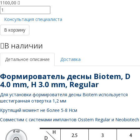
1100,00
Количество
товара
Консультация специалиста
Формирователь
десны,
В корзину
D
4
В наличии
mm,
H
3
Детальное описание
Доставка
mm,
Regular
Формирователь десны Biotem, D
4.0 mm, H 3.0 mm, Regular
Для установки формирователя десны Biotem используется
шестигранная отвертка 1,2 мм
Крутящий момент не более 5-8 Нсм
Совместим с системами имплантов Osstem Regular и Neobiotech