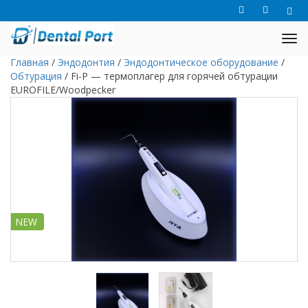
Главная
/
Эндодонтия
/
Эндодонтическое оборудование
/
Обтурация
/
Fi-P — термоплагер для горячей обтурации
EUROFILE/Woodpecker
NEW