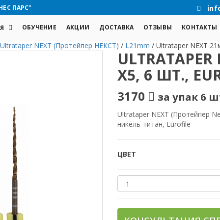
НЕС ПАРС"
inf
ОБУЧЕНИЕ
АКЦИИ
ДОСТАВКА
ОТЗЫВЫ
КОНТАКТЫ
Я
Ultrataper NEXT (Протейпер НЕКСТ)
/
L21mm
/
Ultrataper NEXT 21м
ULTRATAPER 
X5, 6 ШТ., EU
3170
за упак 6 ш
Ultrataper NEXT (Протейпер N
никель-титан, Eurofile
ЦВЕТ