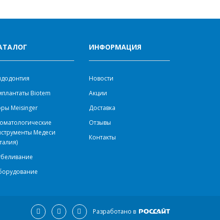
АТАЛОГ
ИНФОРМАЦИЯ
ндодонтия
Новости
плантаты Biotem
Акции
ры Meisinger
Доставка
оматологические
Отзывы
нструменты Медеси
Контакты
талия)
тбеливание
борудование
Разработано в