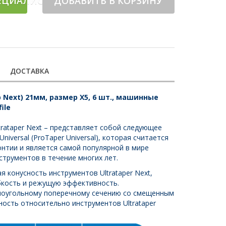
ЕЦИАЛИСТА
ДОБАВИТЬ В КОРЗИНУ
ДОСТАВКА
р Next) 21мм, размер X5, 6 шт., машинные
ile
rataper Next – представляет собой следующее
niversal (ProTaper Universal), которая считается
нтии и является самой популярной в мире
струментов в течение многих лет.
 конусность инструментов Ultrataper Next,
бкость и режущую эффективность.
моугольному поперечному сечению со смещенным
ность относительно инструментов Ultrataper