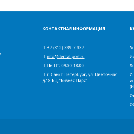
КОНТАКТНАЯ ИНФОРМАЦИЯ
К
+7 (812) 339-7-337
Э
о
info@dental-port.ru
Им
Пн-Пт: 09:30-18:00
Бо
г. Санкт-Петербург, ул. Цветочная
Ст
д.18 БЦ "Бизнес Парс"
и
(И
О
О