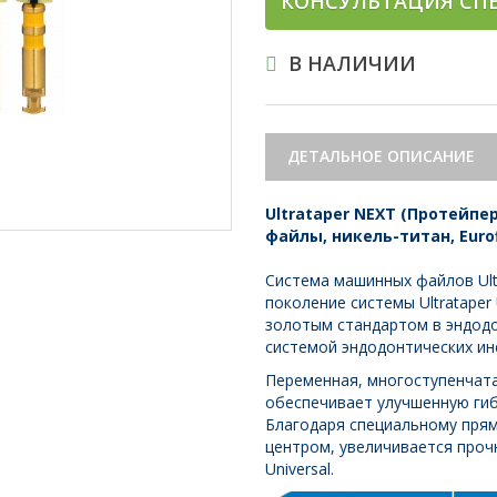
КОНСУЛЬТАЦИЯ СП
В НАЛИЧИИ
ДЕТАЛЬНОЕ ОПИСАНИЕ
Ultrataper NEXT (Протейпе
файлы, никель-титан, Eurof
Система машинных файлов Ult
поколение системы Ultrataper U
золотым стандартом в эндодо
системой эндодонтических ин
Переменная, многоступенчатая
обеспечивает улучшенную ги
Благодаря специальному пря
центром, увеличивается проч
Universal.