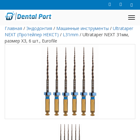
Главная
/
Эндодонтия
/
Машинные инструменты
/
Ultrataper
NEXT (Протейпер НЕКСТ)
/
L31mm
/
Ultrataper NEXT 31мм,
размер X3, 6 шт., Eurofile