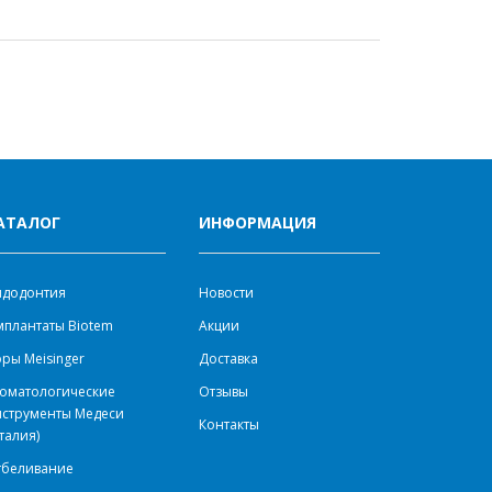
АТАЛОГ
ИНФОРМАЦИЯ
ндодонтия
Новости
плантаты Biotem
Акции
ры Meisinger
Доставка
оматологические
Отзывы
нструменты Медеси
Контакты
талия)
тбеливание