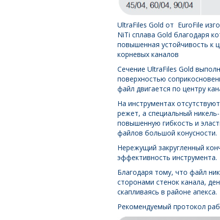
UltraFiles Gold от EuroFile 
NiTi сплава Gold благодаря 
повышенная устойчивость к ц
корневых каналов
Сечение UltraFiles Gold выпо
поверхностью соприкосновени
файл двигается по центру кан
На инструментах отсутствуют
режет, а специальный никель
повышенную гибкость и эласт
файлов большой конусности.
Нережущий закругленный конч
эффективность инструмента.
Благодаря тому, что файл ни
сторонами стенок канала, де
скапливаясь в районе апекса.
Рекомендуемый протокол работ