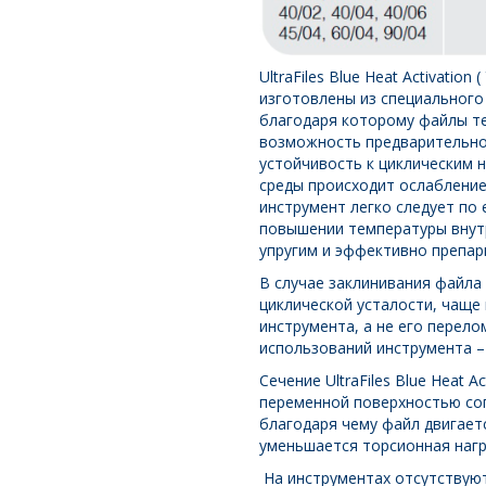
UltraFiles Blue Heat Activation
изготовлены из специального
благодаря которому файлы т
возможность предварительног
устойчивость к циклическим 
среды происходит ослабление
инструмент легко следует по 
повышении температуры внутр
упругим и эффективно препар
В случае заклинивания файла 
циклической усталости, чаще
инструмента, а не его перел
использований инструмента –
Сечение UltraFiles Blue Heat A
переменной поверхностью со
благодаря чему файл двигаетс
уменьшается торсионная нагр
На инструментах отсутствуют