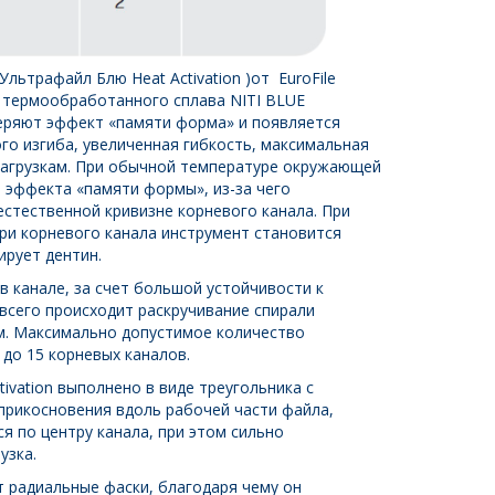
 ( Ультрафайл Блю Heat Activation )от EuroFile
 термообработанного сплава NITI BLUE
еряют эффект «памяти форма» и появляется
о изгиба, увеличенная гибкость, максимальная
нагрузкам. При обычной температуре окружающей
 эффекта «памяти формы», из-за чего
естественной кривизне корневого канала. При
и корневого канала инструмент становится
ирует дентин.
в канале, за счет большой устойчивости к
 всего происходит раскручивание спирали
ом. Максимально допустимое количество
 до 15 корневых каналов.
ctivation выполнено в виде треугольника с
прикосновения вдоль рабочей части файла,
я по центру канала, при этом сильно
узка.
 радиальные фаски, благодаря чему он